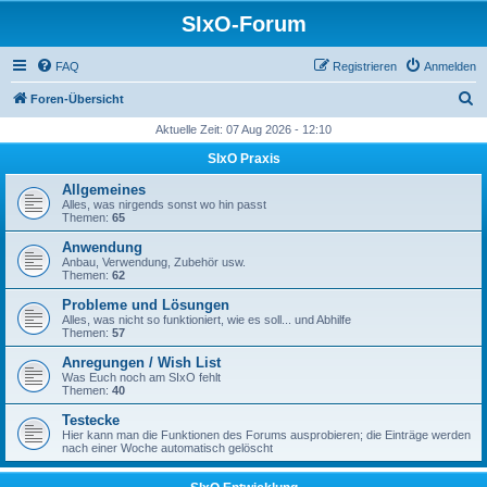
SIxO-Forum
FAQ
Registrieren
Anmelden
S
Foren-Übersicht
u
Aktuelle Zeit: 07 Aug 2026 - 12:10
c
SIxO Praxis
h
Allgemeines
e
Alles, was nirgends sonst wo hin passt
Themen:
65
Anwendung
Anbau, Verwendung, Zubehör usw.
Themen:
62
Probleme und Lösungen
Alles, was nicht so funktioniert, wie es soll... und Abhilfe
Themen:
57
Anregungen / Wish List
Was Euch noch am SIxO fehlt
Themen:
40
Testecke
Hier kann man die Funktionen des Forums ausprobieren; die Einträge werden
nach einer Woche automatisch gelöscht