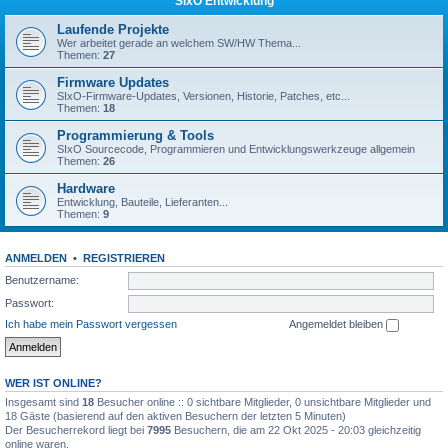
SIxO Entwicklung
Laufende Projekte
Wer arbeitet gerade an welchem SW/HW Thema...
Themen:
27
Firmware Updates
SIxO-Firmware-Updates, Versionen, Historie, Patches, etc...
Themen:
18
Programmierung & Tools
SIxO Sourcecode, Programmieren und Entwicklungswerkzeuge allgemein
Themen:
26
Hardware
Entwicklung, Bauteile, Lieferanten...
Themen:
9
ANMELDEN
•
REGISTRIEREN
Benutzername:
Passwort:
Ich habe mein Passwort vergessen
Angemeldet bleiben
WER IST ONLINE?
Insgesamt sind
18
Besucher online :: 0 sichtbare Mitglieder, 0 unsichtbare Mitglieder und
18 Gäste (basierend auf den aktiven Besuchern der letzten 5 Minuten)
Der Besucherrekord liegt bei
7995
Besuchern, die am 22 Okt 2025 - 20:03 gleichzeitig
online waren.