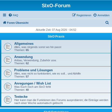
SIxO-Forum
FAQ
Registrieren
Anmelden
S
Foren-Übersicht
u
Aktuelle Zeit: 07 Aug 2026 - 04:52
c
SIxO Praxis
h
Allgemeines
e
Alles, was nirgends sonst wo hin passt
Themen:
65
Anwendung
Anbau, Verwendung, Zubehör usw.
Themen:
62
Probleme und Lösungen
Alles, was nicht so funktioniert, wie es soll... und Abhilfe
Themen:
57
Anregungen / Wish List
Was Euch noch am SIxO fehlt
Themen:
40
Testecke
Hier kann man die Funktionen des Forums ausprobieren; die Einträge werden
nach einer Woche automatisch gelöscht