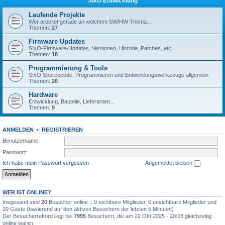
SIxO Entwicklung
Laufende Projekte
Wer arbeitet gerade an welchem SW/HW Thema...
Themen:
27
Firmware Updates
SIxO-Firmware-Updates, Versionen, Historie, Patches, etc...
Themen:
18
Programmierung & Tools
SIxO Sourcecode, Programmieren und Entwicklungswerkzeuge allgemein
Themen:
26
Hardware
Entwicklung, Bauteile, Lieferanten...
Themen:
9
ANMELDEN
•
REGISTRIEREN
Benutzername:
Passwort:
Ich habe mein Passwort vergessen
Angemeldet bleiben
WER IST ONLINE?
Insgesamt sind
20
Besucher online :: 0 sichtbare Mitglieder, 0 unsichtbare Mitglieder und
20 Gäste (basierend auf den aktiven Besuchern der letzten 5 Minuten)
Der Besucherrekord liegt bei
7995
Besuchern, die am 22 Okt 2025 - 20:03 gleichzeitig
online waren.