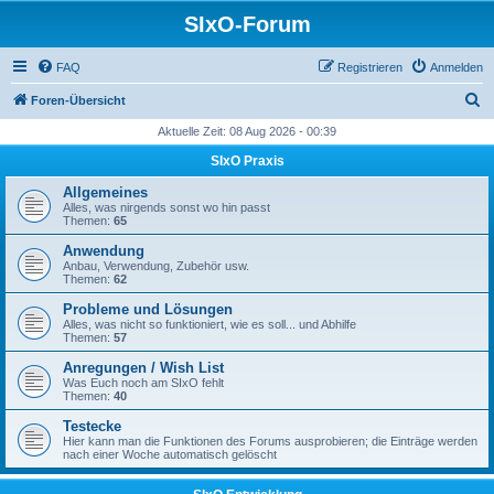
SIxO-Forum
FAQ
Registrieren
Anmelden
S
Foren-Übersicht
u
Aktuelle Zeit: 08 Aug 2026 - 00:39
c
SIxO Praxis
h
Allgemeines
e
Alles, was nirgends sonst wo hin passt
Themen:
65
Anwendung
Anbau, Verwendung, Zubehör usw.
Themen:
62
Probleme und Lösungen
Alles, was nicht so funktioniert, wie es soll... und Abhilfe
Themen:
57
Anregungen / Wish List
Was Euch noch am SIxO fehlt
Themen:
40
Testecke
Hier kann man die Funktionen des Forums ausprobieren; die Einträge werden
nach einer Woche automatisch gelöscht