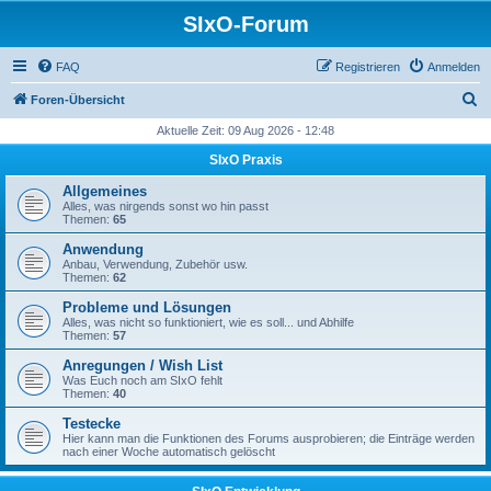
SIxO-Forum
FAQ
Registrieren
Anmelden
S
Foren-Übersicht
u
Aktuelle Zeit: 09 Aug 2026 - 12:48
c
SIxO Praxis
h
Allgemeines
e
Alles, was nirgends sonst wo hin passt
Themen:
65
Anwendung
Anbau, Verwendung, Zubehör usw.
Themen:
62
Probleme und Lösungen
Alles, was nicht so funktioniert, wie es soll... und Abhilfe
Themen:
57
Anregungen / Wish List
Was Euch noch am SIxO fehlt
Themen:
40
Testecke
Hier kann man die Funktionen des Forums ausprobieren; die Einträge werden
nach einer Woche automatisch gelöscht