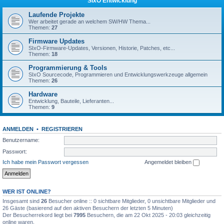
SIxO Entwicklung
Laufende Projekte
Wer arbeitet gerade an welchem SW/HW Thema...
Themen:
27
Firmware Updates
SIxO-Firmware-Updates, Versionen, Historie, Patches, etc...
Themen:
18
Programmierung & Tools
SIxO Sourcecode, Programmieren und Entwicklungswerkzeuge allgemein
Themen:
26
Hardware
Entwicklung, Bauteile, Lieferanten...
Themen:
9
ANMELDEN
•
REGISTRIEREN
Benutzername:
Passwort:
Ich habe mein Passwort vergessen
Angemeldet bleiben
WER IST ONLINE?
Insgesamt sind
26
Besucher online :: 0 sichtbare Mitglieder, 0 unsichtbare Mitglieder und
26 Gäste (basierend auf den aktiven Besuchern der letzten 5 Minuten)
Der Besucherrekord liegt bei
7995
Besuchern, die am 22 Okt 2025 - 20:03 gleichzeitig
online waren.