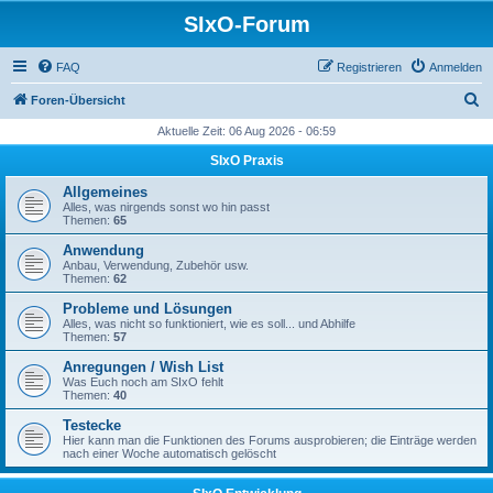
SIxO-Forum
FAQ
Registrieren
Anmelden
S
Foren-Übersicht
u
Aktuelle Zeit: 06 Aug 2026 - 06:59
c
SIxO Praxis
h
Allgemeines
e
Alles, was nirgends sonst wo hin passt
Themen:
65
Anwendung
Anbau, Verwendung, Zubehör usw.
Themen:
62
Probleme und Lösungen
Alles, was nicht so funktioniert, wie es soll... und Abhilfe
Themen:
57
Anregungen / Wish List
Was Euch noch am SIxO fehlt
Themen:
40
Testecke
Hier kann man die Funktionen des Forums ausprobieren; die Einträge werden
nach einer Woche automatisch gelöscht