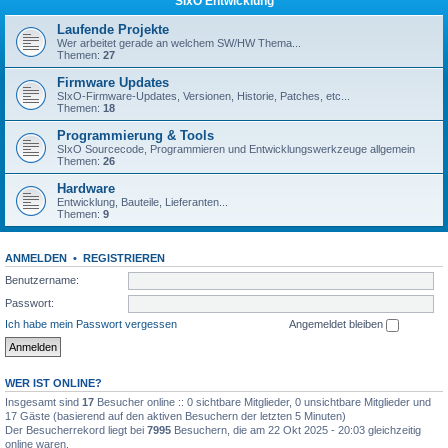
SIxO Entwicklung
Laufende Projekte
Wer arbeitet gerade an welchem SW/HW Thema...
Themen:
27
Firmware Updates
SIxO-Firmware-Updates, Versionen, Historie, Patches, etc...
Themen:
18
Programmierung & Tools
SIxO Sourcecode, Programmieren und Entwicklungswerkzeuge allgemein
Themen:
26
Hardware
Entwicklung, Bauteile, Lieferanten...
Themen:
9
ANMELDEN
•
REGISTRIEREN
Benutzername:
Passwort:
Ich habe mein Passwort vergessen
Angemeldet bleiben
WER IST ONLINE?
Insgesamt sind
17
Besucher online :: 0 sichtbare Mitglieder, 0 unsichtbare Mitglieder und
17 Gäste (basierend auf den aktiven Besuchern der letzten 5 Minuten)
Der Besucherrekord liegt bei
7995
Besuchern, die am 22 Okt 2025 - 20:03 gleichzeitig
online waren.