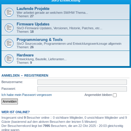
SIxO Entwicklung
Laufende Projekte
Wer arbeitet gerade an welchem SW/HW Thema...
Themen:
27
Firmware Updates
SIxO-Firmware-Updates, Versionen, Historie, Patches, etc...
Themen:
18
Programmierung & Tools
SIxO Sourcecode, Programmieren und Entwicklungswerkzeuge allgemein
Themen:
26
Hardware
Entwicklung, Bauteile, Lieferanten...
Themen:
9
ANMELDEN
•
REGISTRIEREN
Benutzername:
Passwort:
Ich habe mein Passwort vergessen
Angemeldet bleiben
WER IST ONLINE?
Insgesamt sind
9
Besucher online :: 0 sichtbare Mitglieder, 0 unsichtbare Mitglieder und 9
Gäste (basierend auf den aktiven Besuchern der letzten 5 Minuten)
Der Besucherrekord liegt bei
7995
Besuchern, die am 22 Okt 2025 - 20:03 gleichzeitig
online waren.