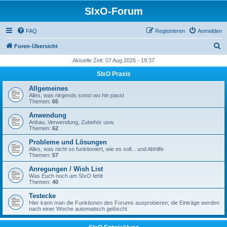
SIxO-Forum
FAQ
Registrieren
Anmelden
S
Foren-Übersicht
u
Aktuelle Zeit: 07 Aug 2026 - 19:37
c
SIxO Praxis
h
Allgemeines
e
Alles, was nirgends sonst wo hin passt
Themen:
65
Anwendung
Anbau, Verwendung, Zubehör usw.
Themen:
62
Probleme und Lösungen
Alles, was nicht so funktioniert, wie es soll... und Abhilfe
Themen:
57
Anregungen / Wish List
Was Euch noch am SIxO fehlt
Themen:
40
Testecke
Hier kann man die Funktionen des Forums ausprobieren; die Einträge werden
nach einer Woche automatisch gelöscht