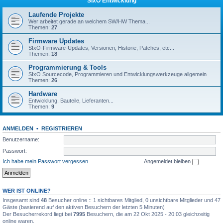
SIxO Entwicklung
Laufende Projekte
Wer arbeitet gerade an welchem SW/HW Thema...
Themen:
27
Firmware Updates
SIxO-Firmware-Updates, Versionen, Historie, Patches, etc...
Themen:
18
Programmierung & Tools
SIxO Sourcecode, Programmieren und Entwicklungswerkzeuge allgemein
Themen:
26
Hardware
Entwicklung, Bauteile, Lieferanten...
Themen:
9
ANMELDEN
•
REGISTRIEREN
Benutzername:
Passwort:
Ich habe mein Passwort vergessen
Angemeldet bleiben
WER IST ONLINE?
Insgesamt sind
48
Besucher online :: 1 sichtbares Mitglied, 0 unsichtbare Mitglieder und 47
Gäste (basierend auf den aktiven Besuchern der letzten 5 Minuten)
Der Besucherrekord liegt bei
7995
Besuchern, die am 22 Okt 2025 - 20:03 gleichzeitig
online waren.