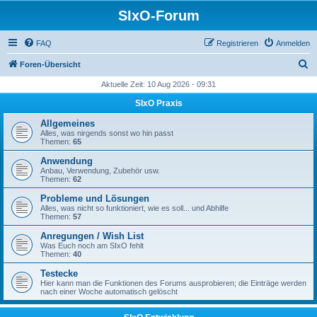
SIxO-Forum
FAQ
Registrieren
Anmelden
S
Foren-Übersicht
u
Aktuelle Zeit: 10 Aug 2026 - 09:31
c
SIxO Praxis
h
Allgemeines
e
Alles, was nirgends sonst wo hin passt
Themen:
65
Anwendung
Anbau, Verwendung, Zubehör usw.
Themen:
62
Probleme und Lösungen
Alles, was nicht so funktioniert, wie es soll... und Abhilfe
Themen:
57
Anregungen / Wish List
Was Euch noch am SIxO fehlt
Themen:
40
Testecke
Hier kann man die Funktionen des Forums ausprobieren; die Einträge werden
nach einer Woche automatisch gelöscht