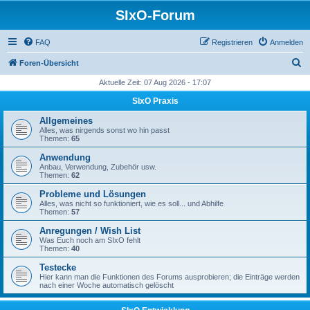
SIxO-Forum
FAQ
Registrieren
Anmelden
S
Foren-Übersicht
u
Aktuelle Zeit: 07 Aug 2026 - 17:07
c
SIxO Praxis
h
Allgemeines
e
Alles, was nirgends sonst wo hin passt
Themen:
65
Anwendung
Anbau, Verwendung, Zubehör usw.
Themen:
62
Probleme und Lösungen
Alles, was nicht so funktioniert, wie es soll... und Abhilfe
Themen:
57
Anregungen / Wish List
Was Euch noch am SIxO fehlt
Themen:
40
Testecke
Hier kann man die Funktionen des Forums ausprobieren; die Einträge werden
nach einer Woche automatisch gelöscht