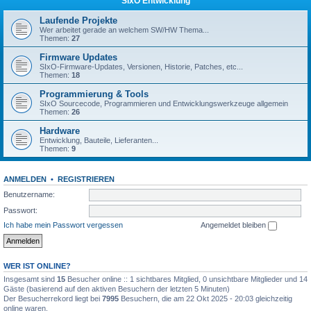
SIxO Entwicklung
Laufende Projekte
Wer arbeitet gerade an welchem SW/HW Thema...
Themen:
27
Firmware Updates
SIxO-Firmware-Updates, Versionen, Historie, Patches, etc...
Themen:
18
Programmierung & Tools
SIxO Sourcecode, Programmieren und Entwicklungswerkzeuge allgemein
Themen:
26
Hardware
Entwicklung, Bauteile, Lieferanten...
Themen:
9
ANMELDEN
•
REGISTRIEREN
Benutzername:
Passwort:
Ich habe mein Passwort vergessen
Angemeldet bleiben
WER IST ONLINE?
Insgesamt sind
15
Besucher online :: 1 sichtbares Mitglied, 0 unsichtbare Mitglieder und 14
Gäste (basierend auf den aktiven Besuchern der letzten 5 Minuten)
Der Besucherrekord liegt bei
7995
Besuchern, die am 22 Okt 2025 - 20:03 gleichzeitig
online waren.