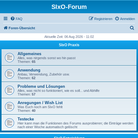
SIxO-Forum
FAQ
Registrieren
Anmelden
S
Foren-Übersicht
u
Aktuelle Zeit: 06 Aug 2026 - 11:02
c
SIxO Praxis
h
Allgemeines
e
Alles, was nirgends sonst wo hin passt
Themen:
65
Anwendung
Anbau, Verwendung, Zubehör usw.
Themen:
62
Probleme und Lösungen
Alles, was nicht so funktioniert, wie es soll... und Abhilfe
Themen:
57
Anregungen / Wish List
Was Euch noch am SIxO fehlt
Themen:
40
Testecke
Hier kann man die Funktionen des Forums ausprobieren; die Einträge werden
nach einer Woche automatisch gelöscht