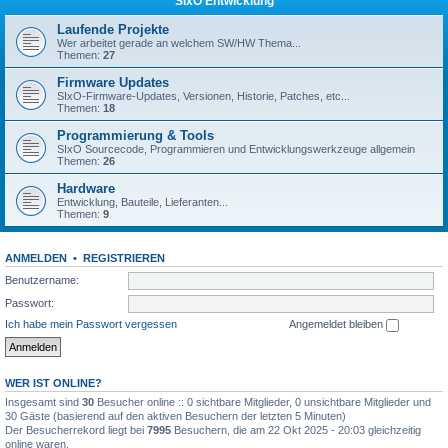
SIxO Entwicklung
Laufende Projekte
Wer arbeitet gerade an welchem SW/HW Thema...
Themen:
27
Firmware Updates
SIxO-Firmware-Updates, Versionen, Historie, Patches, etc...
Themen:
18
Programmierung & Tools
SIxO Sourcecode, Programmieren und Entwicklungswerkzeuge allgemein
Themen:
26
Hardware
Entwicklung, Bauteile, Lieferanten...
Themen:
9
ANMELDEN
•
REGISTRIEREN
Benutzername:
Passwort:
Ich habe mein Passwort vergessen
Angemeldet bleiben
WER IST ONLINE?
Insgesamt sind
30
Besucher online :: 0 sichtbare Mitglieder, 0 unsichtbare Mitglieder und
30 Gäste (basierend auf den aktiven Besuchern der letzten 5 Minuten)
Der Besucherrekord liegt bei
7995
Besuchern, die am 22 Okt 2025 - 20:03 gleichzeitig
online waren.