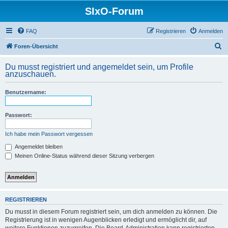
SIxO-Forum
FAQ
Registrieren
Anmelden
S
Foren-Übersicht
u
Du musst registriert und angemeldet sein, um Profile
c
anzuschauen.
h
Benutzername:
e
Passwort:
Ich habe mein Passwort vergessen
Angemeldet bleiben
Meinen Online-Status während dieser Sitzung verbergen
REGISTRIEREN
Du musst in diesem Forum registriert sein, um dich anmelden zu können. Die
Registrierung ist in wenigen Augenblicken erledigt und ermöglicht dir, auf
weitere Funktionen zuzugreifen. Die Board-Administration kann registrierten