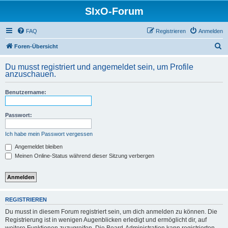
SIxO-Forum
FAQ
Registrieren
Anmelden
S
Foren-Übersicht
u
Du musst registriert und angemeldet sein, um Profile
c
anzuschauen.
h
Benutzername:
e
Passwort:
Ich habe mein Passwort vergessen
Angemeldet bleiben
Meinen Online-Status während dieser Sitzung verbergen
REGISTRIEREN
Du musst in diesem Forum registriert sein, um dich anmelden zu können. Die
Registrierung ist in wenigen Augenblicken erledigt und ermöglicht dir, auf
weitere Funktionen zuzugreifen. Die Board-Administration kann registrierten