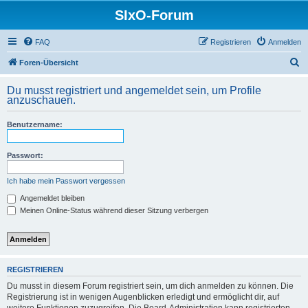
SIxO-Forum
FAQ
Registrieren
Anmelden
S
Foren-Übersicht
u
Du musst registriert und angemeldet sein, um Profile
c
anzuschauen.
h
Benutzername:
e
Passwort:
Ich habe mein Passwort vergessen
Angemeldet bleiben
Meinen Online-Status während dieser Sitzung verbergen
REGISTRIEREN
Du musst in diesem Forum registriert sein, um dich anmelden zu können. Die
Registrierung ist in wenigen Augenblicken erledigt und ermöglicht dir, auf
weitere Funktionen zuzugreifen. Die Board-Administration kann registrierten