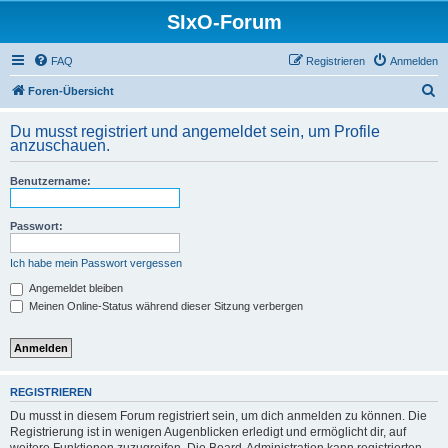
SIxO-Forum
FAQ
Registrieren
Anmelden
S
Foren-Übersicht
u
Du musst registriert und angemeldet sein, um Profile
c
anzuschauen.
h
Benutzername:
e
Passwort:
Ich habe mein Passwort vergessen
Angemeldet bleiben
Meinen Online-Status während dieser Sitzung verbergen
REGISTRIEREN
Du musst in diesem Forum registriert sein, um dich anmelden zu können. Die
Registrierung ist in wenigen Augenblicken erledigt und ermöglicht dir, auf
weitere Funktionen zuzugreifen. Die Board-Administration kann registrierten