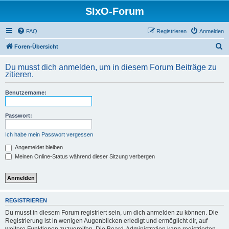
SIxO-Forum
FAQ
Registrieren
Anmelden
S
Foren-Übersicht
u
Du musst dich anmelden, um in diesem Forum Beiträge zu
c
zitieren.
h
Benutzername:
e
Passwort:
Ich habe mein Passwort vergessen
Angemeldet bleiben
Meinen Online-Status während dieser Sitzung verbergen
REGISTRIEREN
Du musst in diesem Forum registriert sein, um dich anmelden zu können. Die
Registrierung ist in wenigen Augenblicken erledigt und ermöglicht dir, auf
weitere Funktionen zuzugreifen. Die Board-Administration kann registrierten