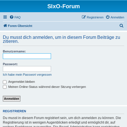
SIxO-Forum
FAQ
Registrieren
Anmelden
S
Foren-Übersicht
u
Du musst dich anmelden, um in diesem Forum Beiträge zu
c
zitieren.
h
Benutzername:
e
Passwort:
Ich habe mein Passwort vergessen
Angemeldet bleiben
Meinen Online-Status während dieser Sitzung verbergen
REGISTRIEREN
Du musst in diesem Forum registriert sein, um dich anmelden zu können. Die
Registrierung ist in wenigen Augenblicken erledigt und ermöglicht dir, auf
weitere Funktionen zuzugreifen. Die Board-Administration kann registrierten