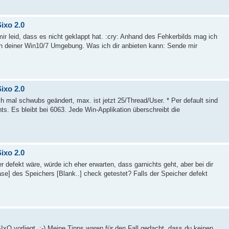
ixo 2.0
 mir leid, dass es nicht geklappt hat. :cry: Anhand des Fehkerbilds mag ich
ch an deiner Win10/7 Umgebung. Was ich dir anbieten kann: Sende mir
ixo 2.0
h mal schwubs geändert, max. ist jetzt 25/Thread/User. * Per default sind
ts. Es bleibt bei 6063. Jede Win-Applikation überschreibt die
ixo 2.0
defekt wäre, würde ich eher erwarten, dass garnichts geht, aber bei dir
se] des Speichers [Blank..] check getestet? Falls der Speicher defekt
IxO vorliegt. :-) Meine Tipps waren für den Fall gedacht, dass du keinen