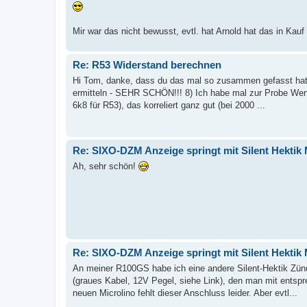
Mir war das nicht bewusst, evtl. hat Arnold hat das in K
Re: R53 Widerstand berechnen
Hi Tom, danke, dass du das mal so zusammen gefasst hat. D
ermitteln - SEHR SCHÖN!!! 8) Ich habe mal zur Probe We
6k8 für R53), das korreliert ganz gut (bei 2000 ...
Re: SIXO-DZM Anzeige springt mit Silent Hektik 
Ah, sehr schön!
Re: SIXO-DZM Anzeige springt mit Silent Hektik 
An meiner R100GS habe ich eine andere Silent-Hektik Zün
(graues Kabel, 12V Pegel, siehe Link), den man mit entsp
neuen Microlino fehlt dieser Anschluss leider. Aber evtl...