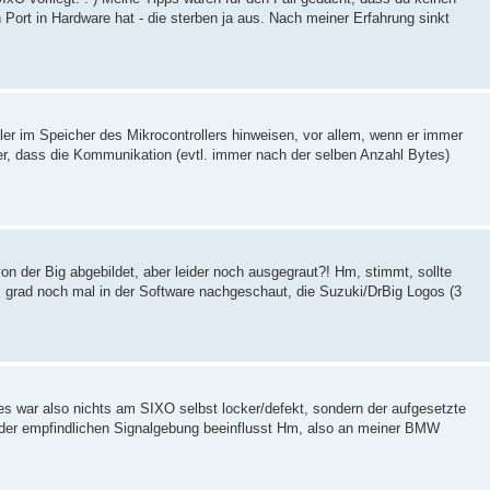
 Port in Hardware hat - die sterben ja aus. Nach meiner Erfahrung sinkt
ler im Speicher des Mikrocontrollers hinweisen, vor allem, wenn er immer
ber, dass die Kommunikation (evtl. immer nach der selben Anzahl Bytes)
on der Big abgebildet, aber leider noch ausgegraut?! Hm, stimmt, sollte
 grad noch mal in der Software nachgeschaut, die Suzuki/DrBig Logos (3
s war also nichts am SIXO selbst locker/defekt, sondern der aufgesetzte
i der empfindlichen Signalgebung beeinflusst Hm, also an meiner BMW