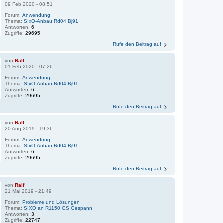
09 Feb 2020 - 08:51
Forum:
Anwendung
Thema:
SIxO-Anbau Rd04 Bj91
Antworten:
6
Zugriffe:
29695
Rufe den Beitrag auf
von
Ralf
01 Feb 2020 - 07:26
Forum:
Anwendung
Thema:
SIxO-Anbau Rd04 Bj91
Antworten:
6
Zugriffe:
29695
Rufe den Beitrag auf
von
Ralf
20 Aug 2019 - 19:36
Forum:
Anwendung
Thema:
SIxO-Anbau Rd04 Bj91
Antworten:
6
Zugriffe:
29695
Rufe den Beitrag auf
von
Ralf
21 Mai 2019 - 21:49
Forum:
Probleme und Lösungen
Thema:
SIXO an R1150 GS Gespann
Antworten:
3
Zugriffe:
22747