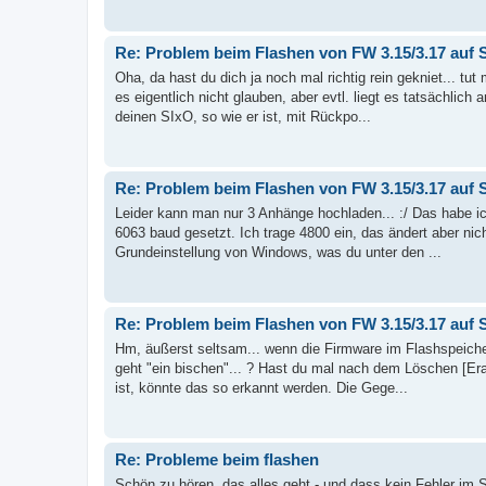
Re: Problem beim Flashen von FW 3.15/3.17 auf S
Oha, da hast du dich ja noch mal richtig rein gekniet... tut
es eigentlich nicht glauben, aber evtl. liegt es tatsächli
deinen SIxO, so wie er ist, mit Rückpo...
Re: Problem beim Flashen von FW 3.15/3.17 auf S
Leider kann man nur 3 Anhänge hochladen... :/ Das habe ic
6063 baud gesetzt. Ich trage 4800 ein, das ändert aber nich
Grundeinstellung von Windows, was du unter den ...
Re: Problem beim Flashen von FW 3.15/3.17 auf S
Hm, äußerst seltsam... wenn die Firmware im Flashspeicher 
geht "ein bischen"... ? Hast du mal nach dem Löschen [Era
ist, könnte das so erkannt werden. Die Gege...
Re: Probleme beim flashen
Schön zu hören, das alles geht - und dass kein Fehler im S