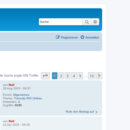
Suche
Erweiterte Suche
Registrieren
Anmelden
Seite
1
von
12
1
2
3
4
5
12
Nächste
Die Suche ergab 559 Treffer
…
von
Ralf
29 Aug 2025 - 06:37
Forum:
Allgemeines
Thema:
Transalp 600 Umbau
Antworten:
1
Zugriffe:
6030
Rufe den Beitrag auf
von
Ralf
14 Apr 2025 - 06:28