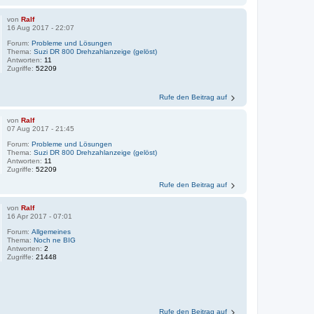
von
Ralf
16 Aug 2017 - 22:07
Forum:
Probleme und Lösungen
Thema:
Suzi DR 800 Drehzahlanzeige (gelöst)
Antworten:
11
Zugriffe:
52209
Rufe den Beitrag auf
von
Ralf
07 Aug 2017 - 21:45
Forum:
Probleme und Lösungen
Thema:
Suzi DR 800 Drehzahlanzeige (gelöst)
Antworten:
11
Zugriffe:
52209
Rufe den Beitrag auf
von
Ralf
16 Apr 2017 - 07:01
Forum:
Allgemeines
Thema:
Noch ne BIG
Antworten:
2
Zugriffe:
21448
Rufe den Beitrag auf