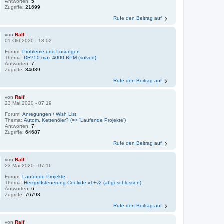
Antworten:
5
Zugriffe:
21699
Rufe den Beitrag auf
von
Ralf
01 Okt 2020 - 18:02
Forum:
Probleme und Lösungen
Thema:
DR750 max 4000 RPM (solved)
Antworten:
7
Zugriffe:
34039
Rufe den Beitrag auf
von
Ralf
23 Mai 2020 - 07:19
Forum:
Anregungen / Wish List
Thema:
Autom. Kettenöler? (=> 'Laufende Projekte')
Antworten:
7
Zugriffe:
64687
Rufe den Beitrag auf
von
Ralf
23 Mai 2020 - 07:16
Forum:
Laufende Projekte
Thema:
Heizgriffsteuerung Coolride v1+v2 (abgeschlossen)
Antworten:
6
Zugriffe:
76793
Rufe den Beitrag auf
von
Ralf