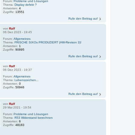
Forum:
Probleme und Lösungen
Thema:
Display defekt ?
Antworten:
4
Zugriffe:
13551
Rufe den Beitrag auf
von
Ralf
06 Dez 2023 - 19:45
Forum:
Allgemeines
Thema:
FRISCHE SIXOs PRODUZIERT (HW-Revison 3)!
Antworten:
1
Zugriffe:
90895
Rufe den Beitrag auf
von
Ralf
06 Dez 2023 - 19:37
Forum:
Allgemeines
Thema:
Lebenszeichen...
Antworten:
0
Zugriffe:
50946
Rufe den Beitrag auf
von
Ralf
29 Mai 2021 - 19:54
Forum:
Probleme und Lösungen
Thema:
R53 Widerstand berechnen
Antworten:
6
Zugriffe:
48183