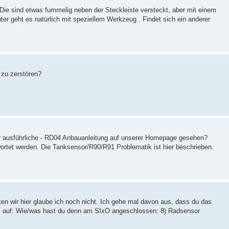
 Die sind etwas fummelig neben der Steckleiste versteckt, aber mit einem
chter geht es natürlich mit speziellem Werkzeug . Findet sich ein anderer
 zu zerstören?
ehr ausführliche - RD04 Anbauanleitung auf unserer Homepage gesehen?
wortet werden. Die Tanksensor/R90/R91 Problematik ist hier beschrieben.
n wir hier glaube ich noch nicht. Ich gehe mal davon aus, dass du das
l auf: Wie/was hast du denn am SIxO angeschlossen: 8) Radsensor