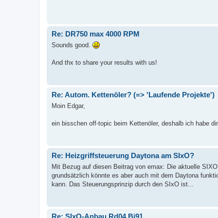
Re: DR750 max 4000 RPM
Sounds good.
And thx to share your results with us!
Re: Autom. Kettenöler? (=> 'Laufende Projekte')
Moin Edgar,
ein bisschen off-topic beim Kettenöler, deshalb ich habe d
Re: Heizgriffsteuerung Daytona am SIxO?
Mit Bezug auf diesen Beitrag von emax: Die aktuelle SIXO 
grundsätzlich könnte es aber auch mit dem Daytona funkti
kann. Das Steuerungsprinzip durch den SIxO ist...
Re: SIxO-Anbau Rd04 Bj91