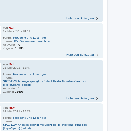
Rufe den Beitrag auf
von
Ralf
22 Mai 2021 - 18:41
Forum:
Probleme und Lösungen
Thema:
R53 Widerstand berechnen
Antworten:
6
Zugriffe:
48183
Rufe den Beitrag auf
von
Ralf
21 Mär 2021 - 13:47
Forum:
Probleme und Lösungen
Thema:
SIXO-DZM Anzeige springt mit Silent Hektik Microlino-Zündbox
(TripleSpark) (gelöst)
Antworten:
5
Zugriffe:
21699
Rufe den Beitrag auf
von
Ralf
09 Mär 2021 - 12:28
Forum:
Probleme und Lösungen
Thema:
SIXO-DZM Anzeige springt mit Silent Hektik Microlino-Zündbox
(TripleSpark) (gelöst)