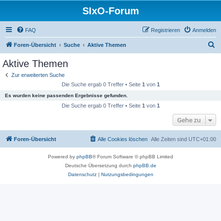
SIxO-Forum
FAQ
Registrieren
Anmelden
S
Foren-Übersicht
Suche
Aktive Themen
u
Aktive Themen
c
Zur erweiterten Suche
h
Die Suche ergab 0 Treffer • Seite
1
von
1
e
Es wurden keine passenden Ergebnisse gefunden.
Die Suche ergab 0 Treffer • Seite
1
von
1
Gehe zu
Foren-Übersicht
Alle Cookies löschen
Alle Zeiten sind
UTC+01:00
Powered by
phpBB
® Forum Software © phpBB Limited
Deutsche Übersetzung durch
phpBB.de
Datenschutz
|
Nutzungsbedingungen