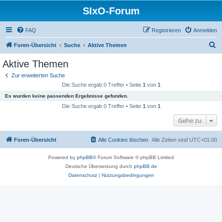
SIxO-Forum
FAQ
Registrieren
Anmelden
S
Foren-Übersicht
Suche
Aktive Themen
u
Aktive Themen
c
Zur erweiterten Suche
h
Die Suche ergab 0 Treffer • Seite
1
von
1
e
Es wurden keine passenden Ergebnisse gefunden.
Die Suche ergab 0 Treffer • Seite
1
von
1
Gehe zu
Foren-Übersicht
Alle Cookies löschen
Alle Zeiten sind
UTC+01:00
Powered by
phpBB
® Forum Software © phpBB Limited
Deutsche Übersetzung durch
phpBB.de
Datenschutz
|
Nutzungsbedingungen