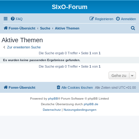
SIxO-Forum
FAQ
Registrieren
Anmelden
S
Foren-Übersicht
Suche
Aktive Themen
u
Aktive Themen
c
Zur erweiterten Suche
h
Die Suche ergab 0 Treffer • Seite
1
von
1
e
Es wurden keine passenden Ergebnisse gefunden.
Die Suche ergab 0 Treffer • Seite
1
von
1
Gehe zu
Foren-Übersicht
Alle Cookies löschen
Alle Zeiten sind
UTC+01:00
Powered by
phpBB
® Forum Software © phpBB Limited
Deutsche Übersetzung durch
phpBB.de
Datenschutz
|
Nutzungsbedingungen