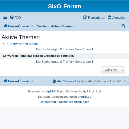
SIxO-Forum
FAQ
Registrieren
Anmelden
S
Foren-Übersicht
Suche
Aktive Themen
u
Aktive Themen
c
Zur erweiterten Suche
h
Die Suche ergab 0 Treffer • Seite
1
von
1
e
Es wurden keine passenden Ergebnisse gefunden.
Die Suche ergab 0 Treffer • Seite
1
von
1
Gehe zu
Foren-Übersicht
Alle Cookies löschen
Alle Zeiten sind
UTC+01:00
Powered by
phpBB
® Forum Software © phpBB Limited
Deutsche Übersetzung durch
phpBB.de
Datenschutz
|
Nutzungsbedingungen