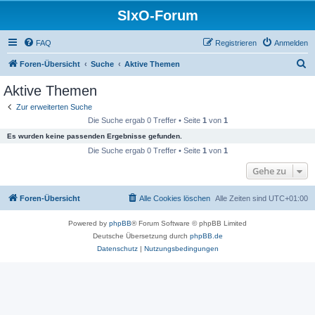
SIxO-Forum
FAQ
Registrieren
Anmelden
S
Foren-Übersicht
Suche
Aktive Themen
u
Aktive Themen
c
Zur erweiterten Suche
h
Die Suche ergab 0 Treffer • Seite
1
von
1
e
Es wurden keine passenden Ergebnisse gefunden.
Die Suche ergab 0 Treffer • Seite
1
von
1
Gehe zu
Foren-Übersicht
Alle Cookies löschen
Alle Zeiten sind
UTC+01:00
Powered by
phpBB
® Forum Software © phpBB Limited
Deutsche Übersetzung durch
phpBB.de
Datenschutz
|
Nutzungsbedingungen