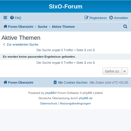
SIxO-Forum
FAQ
Registrieren
Anmelden
S
Foren-Übersicht
Suche
Aktive Themen
u
Aktive Themen
c
Zur erweiterten Suche
h
Die Suche ergab 0 Treffer • Seite
1
von
1
e
Es wurden keine passenden Ergebnisse gefunden.
Die Suche ergab 0 Treffer • Seite
1
von
1
Gehe zu
Foren-Übersicht
Alle Cookies löschen
Alle Zeiten sind
UTC+01:00
Powered by
phpBB
® Forum Software © phpBB Limited
Deutsche Übersetzung durch
phpBB.de
Datenschutz
|
Nutzungsbedingungen