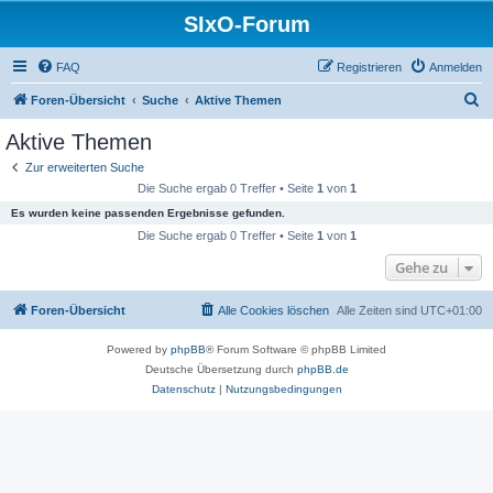
SIxO-Forum
FAQ
Registrieren
Anmelden
S
Foren-Übersicht
Suche
Aktive Themen
u
Aktive Themen
c
Zur erweiterten Suche
h
Die Suche ergab 0 Treffer • Seite
1
von
1
e
Es wurden keine passenden Ergebnisse gefunden.
Die Suche ergab 0 Treffer • Seite
1
von
1
Gehe zu
Foren-Übersicht
Alle Cookies löschen
Alle Zeiten sind
UTC+01:00
Powered by
phpBB
® Forum Software © phpBB Limited
Deutsche Übersetzung durch
phpBB.de
Datenschutz
|
Nutzungsbedingungen