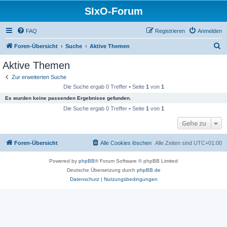
SIxO-Forum
FAQ
Registrieren
Anmelden
S
Foren-Übersicht
Suche
Aktive Themen
u
Aktive Themen
c
Zur erweiterten Suche
h
Die Suche ergab 0 Treffer • Seite
1
von
1
e
Es wurden keine passenden Ergebnisse gefunden.
Die Suche ergab 0 Treffer • Seite
1
von
1
Gehe zu
Foren-Übersicht
Alle Cookies löschen
Alle Zeiten sind
UTC+01:00
Powered by
phpBB
® Forum Software © phpBB Limited
Deutsche Übersetzung durch
phpBB.de
Datenschutz
|
Nutzungsbedingungen