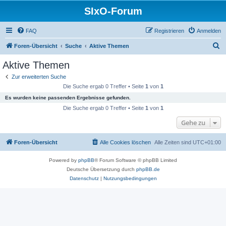
SIxO-Forum
FAQ
Registrieren
Anmelden
S
Foren-Übersicht
Suche
Aktive Themen
u
Aktive Themen
c
Zur erweiterten Suche
h
Die Suche ergab 0 Treffer • Seite
1
von
1
e
Es wurden keine passenden Ergebnisse gefunden.
Die Suche ergab 0 Treffer • Seite
1
von
1
Gehe zu
Foren-Übersicht
Alle Cookies löschen
Alle Zeiten sind
UTC+01:00
Powered by
phpBB
® Forum Software © phpBB Limited
Deutsche Übersetzung durch
phpBB.de
Datenschutz
|
Nutzungsbedingungen