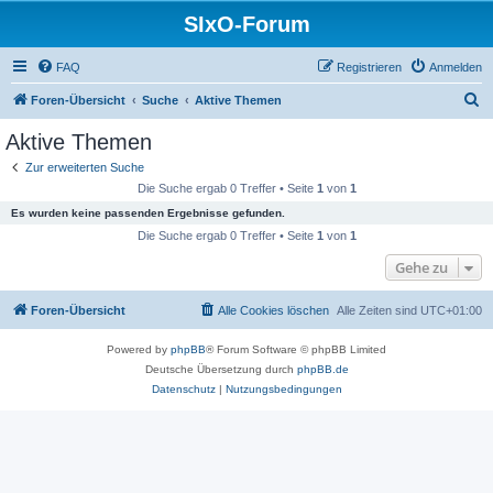
SIxO-Forum
FAQ
Registrieren
Anmelden
S
Foren-Übersicht
Suche
Aktive Themen
u
Aktive Themen
c
Zur erweiterten Suche
h
Die Suche ergab 0 Treffer • Seite
1
von
1
e
Es wurden keine passenden Ergebnisse gefunden.
Die Suche ergab 0 Treffer • Seite
1
von
1
Gehe zu
Foren-Übersicht
Alle Cookies löschen
Alle Zeiten sind
UTC+01:00
Powered by
phpBB
® Forum Software © phpBB Limited
Deutsche Übersetzung durch
phpBB.de
Datenschutz
|
Nutzungsbedingungen