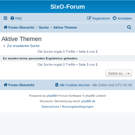
SIxO-Forum
FAQ
Registrieren
Anmelden
S
Foren-Übersicht
Suche
Aktive Themen
u
Aktive Themen
c
Zur erweiterten Suche
h
Die Suche ergab 0 Treffer • Seite
1
von
1
e
Es wurden keine passenden Ergebnisse gefunden.
Die Suche ergab 0 Treffer • Seite
1
von
1
Gehe zu
Foren-Übersicht
Alle Cookies löschen
Alle Zeiten sind
UTC+01:00
Powered by
phpBB
® Forum Software © phpBB Limited
Deutsche Übersetzung durch
phpBB.de
Datenschutz
|
Nutzungsbedingungen