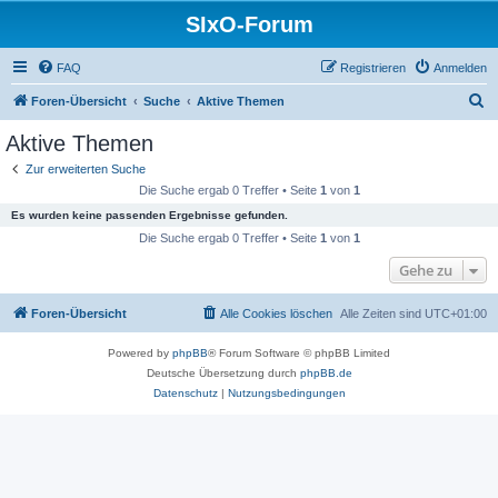
SIxO-Forum
FAQ
Registrieren
Anmelden
S
Foren-Übersicht
Suche
Aktive Themen
u
Aktive Themen
c
Zur erweiterten Suche
h
Die Suche ergab 0 Treffer • Seite
1
von
1
e
Es wurden keine passenden Ergebnisse gefunden.
Die Suche ergab 0 Treffer • Seite
1
von
1
Gehe zu
Foren-Übersicht
Alle Cookies löschen
Alle Zeiten sind
UTC+01:00
Powered by
phpBB
® Forum Software © phpBB Limited
Deutsche Übersetzung durch
phpBB.de
Datenschutz
|
Nutzungsbedingungen