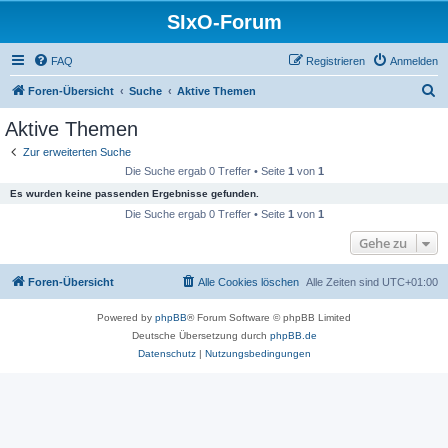
SIxO-Forum
FAQ
Registrieren
Anmelden
S
Foren-Übersicht
Suche
Aktive Themen
u
Aktive Themen
c
Zur erweiterten Suche
h
Die Suche ergab 0 Treffer • Seite
1
von
1
e
Es wurden keine passenden Ergebnisse gefunden.
Die Suche ergab 0 Treffer • Seite
1
von
1
Gehe zu
Foren-Übersicht
Alle Cookies löschen
Alle Zeiten sind
UTC+01:00
Powered by
phpBB
® Forum Software © phpBB Limited
Deutsche Übersetzung durch
phpBB.de
Datenschutz
|
Nutzungsbedingungen