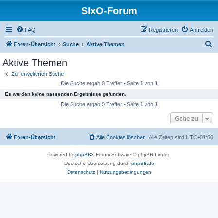
SIxO-Forum
FAQ
Registrieren
Anmelden
S
Foren-Übersicht
Suche
Aktive Themen
u
Aktive Themen
c
Zur erweiterten Suche
h
Die Suche ergab 0 Treffer • Seite
1
von
1
e
Es wurden keine passenden Ergebnisse gefunden.
Die Suche ergab 0 Treffer • Seite
1
von
1
Gehe zu
Foren-Übersicht
Alle Cookies löschen
Alle Zeiten sind
UTC+01:00
Powered by
phpBB
® Forum Software © phpBB Limited
Deutsche Übersetzung durch
phpBB.de
Datenschutz
|
Nutzungsbedingungen