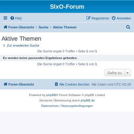
SIxO-Forum
FAQ
Registrieren
Anmelden
S
Foren-Übersicht
Suche
Aktive Themen
u
Aktive Themen
c
Zur erweiterten Suche
h
Die Suche ergab 0 Treffer • Seite
1
von
1
e
Es wurden keine passenden Ergebnisse gefunden.
Die Suche ergab 0 Treffer • Seite
1
von
1
Gehe zu
Foren-Übersicht
Alle Cookies löschen
Alle Zeiten sind
UTC+01:00
Powered by
phpBB
® Forum Software © phpBB Limited
Deutsche Übersetzung durch
phpBB.de
Datenschutz
|
Nutzungsbedingungen