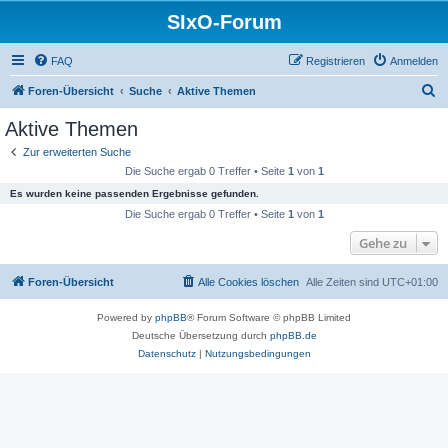
SIxO-Forum
FAQ
Registrieren
Anmelden
S
Foren-Übersicht
Suche
Aktive Themen
u
Aktive Themen
c
Zur erweiterten Suche
h
Die Suche ergab 0 Treffer • Seite
1
von
1
e
Es wurden keine passenden Ergebnisse gefunden.
Die Suche ergab 0 Treffer • Seite
1
von
1
Gehe zu
Foren-Übersicht
Alle Cookies löschen
Alle Zeiten sind
UTC+01:00
Powered by
phpBB
® Forum Software © phpBB Limited
Deutsche Übersetzung durch
phpBB.de
Datenschutz
|
Nutzungsbedingungen