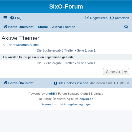
SIxO-Forum
FAQ
Registrieren
Anmelden
S
Foren-Übersicht
Suche
Aktive Themen
u
Aktive Themen
c
Zur erweiterten Suche
h
Die Suche ergab 0 Treffer • Seite
1
von
1
e
Es wurden keine passenden Ergebnisse gefunden.
Die Suche ergab 0 Treffer • Seite
1
von
1
Gehe zu
Foren-Übersicht
Alle Cookies löschen
Alle Zeiten sind
UTC+01:00
Powered by
phpBB
® Forum Software © phpBB Limited
Deutsche Übersetzung durch
phpBB.de
Datenschutz
|
Nutzungsbedingungen