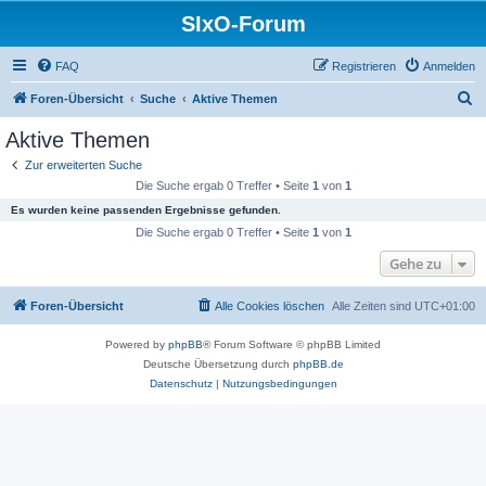
SIxO-Forum
FAQ
Registrieren
Anmelden
S
Foren-Übersicht
Suche
Aktive Themen
u
Aktive Themen
c
Zur erweiterten Suche
h
Die Suche ergab 0 Treffer • Seite
1
von
1
e
Es wurden keine passenden Ergebnisse gefunden.
Die Suche ergab 0 Treffer • Seite
1
von
1
Gehe zu
Foren-Übersicht
Alle Cookies löschen
Alle Zeiten sind
UTC+01:00
Powered by
phpBB
® Forum Software © phpBB Limited
Deutsche Übersetzung durch
phpBB.de
Datenschutz
|
Nutzungsbedingungen