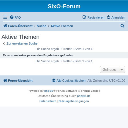
SIxO-Forum
FAQ
Registrieren
Anmelden
S
Foren-Übersicht
Suche
Aktive Themen
u
Aktive Themen
c
Zur erweiterten Suche
h
Die Suche ergab 0 Treffer • Seite
1
von
1
e
Es wurden keine passenden Ergebnisse gefunden.
Die Suche ergab 0 Treffer • Seite
1
von
1
Gehe zu
Foren-Übersicht
Alle Cookies löschen
Alle Zeiten sind
UTC+01:00
Powered by
phpBB
® Forum Software © phpBB Limited
Deutsche Übersetzung durch
phpBB.de
Datenschutz
|
Nutzungsbedingungen