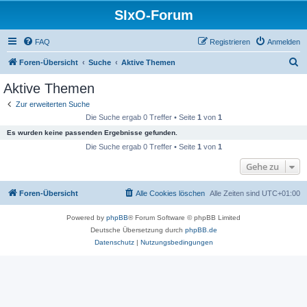
SIxO-Forum
FAQ
Registrieren
Anmelden
S
Foren-Übersicht
Suche
Aktive Themen
u
Aktive Themen
c
Zur erweiterten Suche
h
Die Suche ergab 0 Treffer • Seite
1
von
1
e
Es wurden keine passenden Ergebnisse gefunden.
Die Suche ergab 0 Treffer • Seite
1
von
1
Gehe zu
Foren-Übersicht
Alle Cookies löschen
Alle Zeiten sind
UTC+01:00
Powered by
phpBB
® Forum Software © phpBB Limited
Deutsche Übersetzung durch
phpBB.de
Datenschutz
|
Nutzungsbedingungen