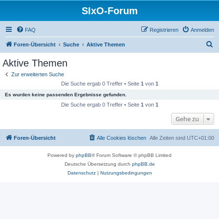
SIxO-Forum
FAQ
Registrieren
Anmelden
S
Foren-Übersicht
Suche
Aktive Themen
u
Aktive Themen
c
Zur erweiterten Suche
h
Die Suche ergab 0 Treffer • Seite
1
von
1
e
Es wurden keine passenden Ergebnisse gefunden.
Die Suche ergab 0 Treffer • Seite
1
von
1
Gehe zu
Foren-Übersicht
Alle Cookies löschen
Alle Zeiten sind
UTC+01:00
Powered by
phpBB
® Forum Software © phpBB Limited
Deutsche Übersetzung durch
phpBB.de
Datenschutz
|
Nutzungsbedingungen