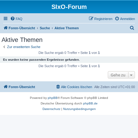
SIxO-Forum
FAQ
Registrieren
Anmelden
S
Foren-Übersicht
Suche
Aktive Themen
u
Aktive Themen
c
Zur erweiterten Suche
h
Die Suche ergab 0 Treffer • Seite
1
von
1
e
Es wurden keine passenden Ergebnisse gefunden.
Die Suche ergab 0 Treffer • Seite
1
von
1
Gehe zu
Foren-Übersicht
Alle Cookies löschen
Alle Zeiten sind
UTC+01:00
Powered by
phpBB
® Forum Software © phpBB Limited
Deutsche Übersetzung durch
phpBB.de
Datenschutz
|
Nutzungsbedingungen