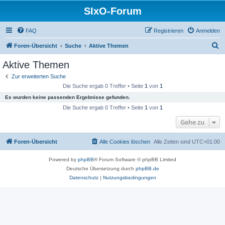
SIxO-Forum
FAQ
Registrieren
Anmelden
S
Foren-Übersicht
Suche
Aktive Themen
u
Aktive Themen
c
Zur erweiterten Suche
h
Die Suche ergab 0 Treffer • Seite
1
von
1
e
Es wurden keine passenden Ergebnisse gefunden.
Die Suche ergab 0 Treffer • Seite
1
von
1
Gehe zu
Foren-Übersicht
Alle Cookies löschen
Alle Zeiten sind
UTC+01:00
Powered by
phpBB
® Forum Software © phpBB Limited
Deutsche Übersetzung durch
phpBB.de
Datenschutz
|
Nutzungsbedingungen