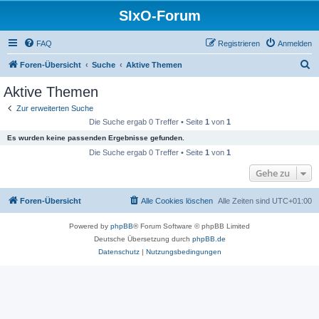
SIxO-Forum
FAQ
Registrieren
Anmelden
S
Foren-Übersicht
Suche
Aktive Themen
u
Aktive Themen
c
Zur erweiterten Suche
h
Die Suche ergab 0 Treffer • Seite
1
von
1
e
Es wurden keine passenden Ergebnisse gefunden.
Die Suche ergab 0 Treffer • Seite
1
von
1
Gehe zu
Foren-Übersicht
Alle Cookies löschen
Alle Zeiten sind
UTC+01:00
Powered by
phpBB
® Forum Software © phpBB Limited
Deutsche Übersetzung durch
phpBB.de
Datenschutz
|
Nutzungsbedingungen