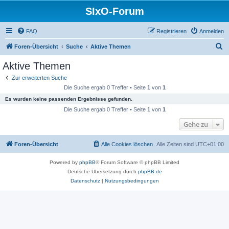
SIxO-Forum
FAQ
Registrieren
Anmelden
S
Foren-Übersicht
Suche
Aktive Themen
u
Aktive Themen
c
Zur erweiterten Suche
h
Die Suche ergab 0 Treffer • Seite
1
von
1
e
Es wurden keine passenden Ergebnisse gefunden.
Die Suche ergab 0 Treffer • Seite
1
von
1
Gehe zu
Foren-Übersicht
Alle Cookies löschen
Alle Zeiten sind
UTC+01:00
Powered by
phpBB
® Forum Software © phpBB Limited
Deutsche Übersetzung durch
phpBB.de
Datenschutz
|
Nutzungsbedingungen