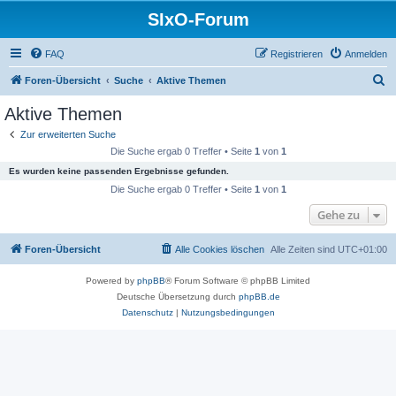
SIxO-Forum
FAQ
Registrieren
Anmelden
S
Foren-Übersicht
Suche
Aktive Themen
u
Aktive Themen
c
Zur erweiterten Suche
h
Die Suche ergab 0 Treffer • Seite
1
von
1
e
Es wurden keine passenden Ergebnisse gefunden.
Die Suche ergab 0 Treffer • Seite
1
von
1
Gehe zu
Foren-Übersicht
Alle Cookies löschen
Alle Zeiten sind
UTC+01:00
Powered by
phpBB
® Forum Software © phpBB Limited
Deutsche Übersetzung durch
phpBB.de
Datenschutz
|
Nutzungsbedingungen