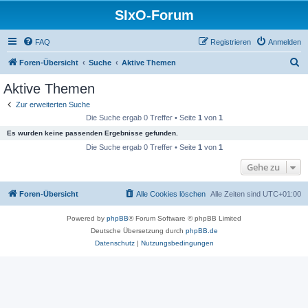
SIxO-Forum
FAQ
Registrieren
Anmelden
S
Foren-Übersicht
Suche
Aktive Themen
u
Aktive Themen
c
Zur erweiterten Suche
h
Die Suche ergab 0 Treffer • Seite
1
von
1
e
Es wurden keine passenden Ergebnisse gefunden.
Die Suche ergab 0 Treffer • Seite
1
von
1
Gehe zu
Foren-Übersicht
Alle Cookies löschen
Alle Zeiten sind
UTC+01:00
Powered by
phpBB
® Forum Software © phpBB Limited
Deutsche Übersetzung durch
phpBB.de
Datenschutz
|
Nutzungsbedingungen