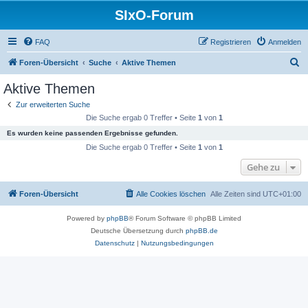
SIxO-Forum
FAQ
Registrieren
Anmelden
S
Foren-Übersicht
Suche
Aktive Themen
u
Aktive Themen
c
Zur erweiterten Suche
h
Die Suche ergab 0 Treffer • Seite
1
von
1
e
Es wurden keine passenden Ergebnisse gefunden.
Die Suche ergab 0 Treffer • Seite
1
von
1
Gehe zu
Foren-Übersicht
Alle Cookies löschen
Alle Zeiten sind
UTC+01:00
Powered by
phpBB
® Forum Software © phpBB Limited
Deutsche Übersetzung durch
phpBB.de
Datenschutz
|
Nutzungsbedingungen