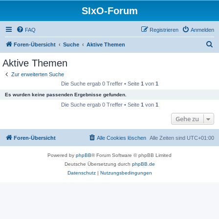
SIxO-Forum
FAQ
Registrieren
Anmelden
S
Foren-Übersicht
Suche
Aktive Themen
u
Aktive Themen
c
Zur erweiterten Suche
h
Die Suche ergab 0 Treffer • Seite
1
von
1
e
Es wurden keine passenden Ergebnisse gefunden.
Die Suche ergab 0 Treffer • Seite
1
von
1
Gehe zu
Foren-Übersicht
Alle Cookies löschen
Alle Zeiten sind
UTC+01:00
Powered by
phpBB
® Forum Software © phpBB Limited
Deutsche Übersetzung durch
phpBB.de
Datenschutz
|
Nutzungsbedingungen