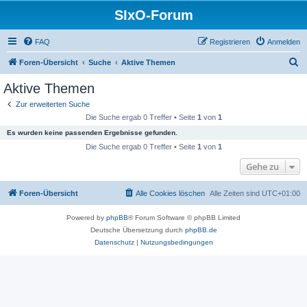
SIxO-Forum
FAQ
Registrieren
Anmelden
S
Foren-Übersicht
Suche
Aktive Themen
u
Aktive Themen
c
Zur erweiterten Suche
h
Die Suche ergab 0 Treffer • Seite
1
von
1
e
Es wurden keine passenden Ergebnisse gefunden.
Die Suche ergab 0 Treffer • Seite
1
von
1
Gehe zu
Foren-Übersicht
Alle Cookies löschen
Alle Zeiten sind
UTC+01:00
Powered by
phpBB
® Forum Software © phpBB Limited
Deutsche Übersetzung durch
phpBB.de
Datenschutz
|
Nutzungsbedingungen