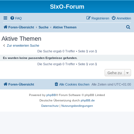
SIxO-Forum
FAQ
Registrieren
Anmelden
S
Foren-Übersicht
Suche
Aktive Themen
u
Aktive Themen
c
Zur erweiterten Suche
h
Die Suche ergab 0 Treffer • Seite
1
von
1
e
Es wurden keine passenden Ergebnisse gefunden.
Die Suche ergab 0 Treffer • Seite
1
von
1
Gehe zu
Foren-Übersicht
Alle Cookies löschen
Alle Zeiten sind
UTC+01:00
Powered by
phpBB
® Forum Software © phpBB Limited
Deutsche Übersetzung durch
phpBB.de
Datenschutz
|
Nutzungsbedingungen