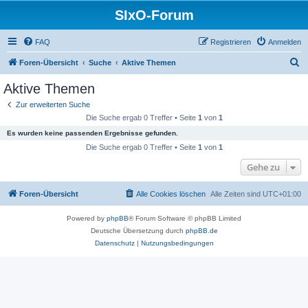
SIxO-Forum
FAQ
Registrieren
Anmelden
S
Foren-Übersicht
Suche
Aktive Themen
u
Aktive Themen
c
Zur erweiterten Suche
h
Die Suche ergab 0 Treffer • Seite
1
von
1
e
Es wurden keine passenden Ergebnisse gefunden.
Die Suche ergab 0 Treffer • Seite
1
von
1
Gehe zu
Foren-Übersicht
Alle Cookies löschen
Alle Zeiten sind
UTC+01:00
Powered by
phpBB
® Forum Software © phpBB Limited
Deutsche Übersetzung durch
phpBB.de
Datenschutz
|
Nutzungsbedingungen