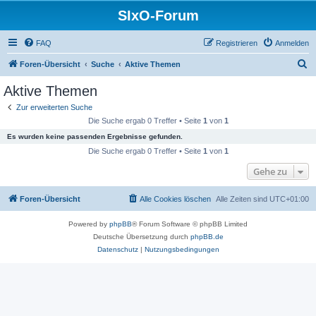
SIxO-Forum
FAQ
Registrieren
Anmelden
S
Foren-Übersicht
Suche
Aktive Themen
u
Aktive Themen
c
Zur erweiterten Suche
h
Die Suche ergab 0 Treffer • Seite
1
von
1
e
Es wurden keine passenden Ergebnisse gefunden.
Die Suche ergab 0 Treffer • Seite
1
von
1
Gehe zu
Foren-Übersicht
Alle Cookies löschen
Alle Zeiten sind
UTC+01:00
Powered by
phpBB
® Forum Software © phpBB Limited
Deutsche Übersetzung durch
phpBB.de
Datenschutz
|
Nutzungsbedingungen