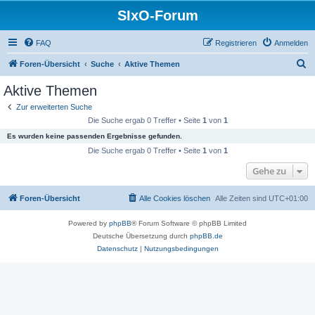
SIxO-Forum
FAQ
Registrieren
Anmelden
S
Foren-Übersicht
Suche
Aktive Themen
u
Aktive Themen
c
Zur erweiterten Suche
h
Die Suche ergab 0 Treffer • Seite
1
von
1
e
Es wurden keine passenden Ergebnisse gefunden.
Die Suche ergab 0 Treffer • Seite
1
von
1
Gehe zu
Foren-Übersicht
Alle Cookies löschen
Alle Zeiten sind
UTC+01:00
Powered by
phpBB
® Forum Software © phpBB Limited
Deutsche Übersetzung durch
phpBB.de
Datenschutz
|
Nutzungsbedingungen